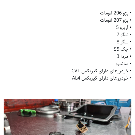
• پژو 206 اتومات
• پژو 207 اتومات
• آریزو 5
• تیگو 7
• تیگو 8
• جک S5
• مزدا 3
• ساندرو
• خودروهای دارای گیربکس CVT
• خودروهای دارای گیربکس AL4