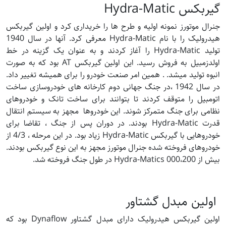
گیربکس Hydra-Matic
جنرال موتورز نمونه اولیه و طرح ها را خریداری کرد و اولین گیربکس
هیدرولیک را با نام Hydra-Matic معرفی کرد. آنها در سال 1940
تولید Hydra-Matic را آغاز کردند و به عنوان یک گزینه در خط
اولدزمبیل به فروش رسید. این اولین گیربکس AT بود که به صورت
انبوه تولید میشد. . همین امر صنعت خودرو را برای همیشه تغییر داد.
در سال 1942 ،در جنگ جهانی دوم کارخانه های خودروسازی ساخت
اتومبیل را متوقف کردند تا بتوانند برای ساخت تانک و خودروهای
نظامی برای جنگ متمرکز شوند. این خودروها مجهز به سیستم انتقال
قدرت Hydra-Matic بودند. در دوران پس از جنگ ، تقاضا برای
خودروهایی با گیربکس Hydra-Matic زیاد بود. در این مرحله ، 4/3 از
خودروهای فروخته شده جنرال موتورز مجهز به این نوع گیربکس بودند.
بیش از 000،200 Hydra-Matics در طول جنگ فروخته شد.
اولین مبدل گشتاور
اولین گیربکس هیدرولیک دارای مبدل گشتاور Dynaflow بود که