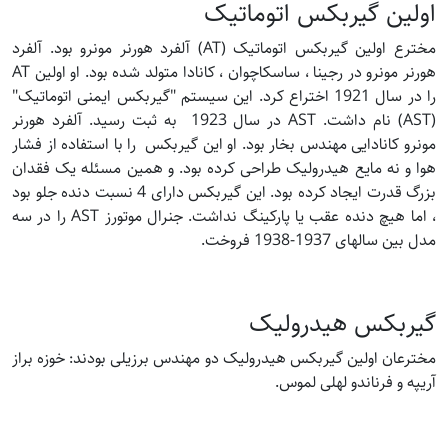
اولین گیربکس اتوماتیک
مخترع اولین گیربکس اتوماتیک (AT) آلفرد هورنر مونرو بود. آلفرد
هورنر مونرو در رجینا ، ساسکاچوان ، کانادا متولد شده بود. او اولین AT
را در سال 1921 اختراع کرد. این سیستم "گیربکس ایمنی اتوماتیک"
(AST) نام داشت. AST در سال 1923 به ثبت رسید. آلفرد هورنر
مونرو کانادایی مهندس بخار بود. او این گیربکس را با استفاده از فشار
هوا و نه مایع هیدرولیک طراحی کرده بود. و همین مسئله یک فقدان
بزرگ قدرت ایجاد کرده بود. این گیربکس دارای 4 نسبت دنده جلو بود
، اما هیچ دنده عقب یا پارکینگ نداشت. جنرال موتورز AST را در سه
مدل بین سالهای 1937-1938 فروخت.
گیربکس هیدرولیک
مخترعان اولین گیربکس هیدرولیک دو مهندس برزیلی بودند: خوزه براز
آریپه و فرناندو لهلی لموس.