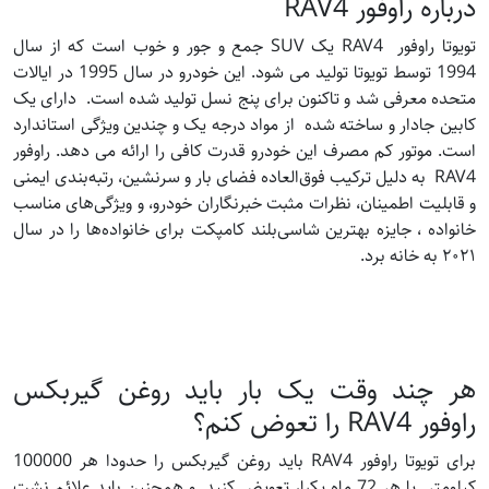
درباره راوفور RAV4
تویوتا راوفور RAV4 یک SUV جمع و جور و خوب است که از سال
1994 توسط تویوتا تولید می شود. این خودرو در سال 1995 در ایالات
متحده معرفی شد و تاکنون برای پنج نسل تولید شده است. دارای یک
کابین جادار و ساخته شده از مواد درجه یک و چندین ویژگی استاندارد
است. موتور کم مصرف این خودرو قدرت کافی را ارائه می دهد. راوفور
RAV4 به دلیل ترکیب فوق‌العاده فضای بار و سرنشین، رتبه‌بندی ایمنی
و قابلیت اطمینان، نظرات مثبت خبرنگاران خودرو، و ویژگی‌های مناسب
خانواده ، جایزه بهترین شاسی‌بلند کامپکت برای خانواده‌ها را در سال
۲۰۲۱ به خانه برد.
هر چند وقت یک بار باید روغن گیربکس
راوفور RAV4 را تعوض کنم؟
برای تویوتا راوفور RAV4 باید روغن گیربکس را حدودا هر 100000
کیلومتر یا هر 72 ماه یکبار تعویض کنید. و همچنین باید علائم نشت