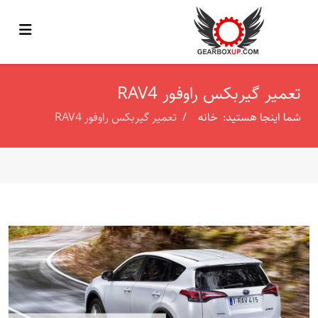
تعمیر گیربکس راوفور RAV4
شما اینجا هستید:
خانه
تعمیر گیربکس راوفور RAV4