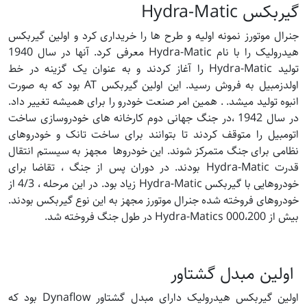
گیربکس Hydra-Matic
جنرال موتورز نمونه اولیه و طرح ها را خریداری کرد و اولین گیربکس
هیدرولیک را با نام Hydra-Matic معرفی کرد. آنها در سال 1940
تولید Hydra-Matic را آغاز کردند و به عنوان یک گزینه در خط
اولدزمبیل به فروش رسید. این اولین گیربکس AT بود که به صورت
انبوه تولید میشد. . همین امر صنعت خودرو را برای همیشه تغییر داد.
در سال 1942 ،در جنگ جهانی دوم کارخانه های خودروسازی ساخت
اتومبیل را متوقف کردند تا بتوانند برای ساخت تانک و خودروهای
نظامی برای جنگ متمرکز شوند. این خودروها مجهز به سیستم انتقال
قدرت Hydra-Matic بودند. در دوران پس از جنگ ، تقاضا برای
خودروهایی با گیربکس Hydra-Matic زیاد بود. در این مرحله ، 4/3 از
خودروهای فروخته شده جنرال موتورز مجهز به این نوع گیربکس بودند.
بیش از 000،200 Hydra-Matics در طول جنگ فروخته شد.
اولین مبدل گشتاور
اولین گیربکس هیدرولیک دارای مبدل گشتاور Dynaflow بود که