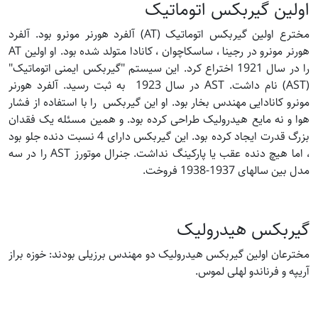
اولین گیربکس اتوماتیک
مخترع اولین گیربکس اتوماتیک (AT) آلفرد هورنر مونرو بود. آلفرد
هورنر مونرو در رجینا ، ساسکاچوان ، کانادا متولد شده بود. او اولین AT
را در سال 1921 اختراع کرد. این سیستم "گیربکس ایمنی اتوماتیک"
(AST) نام داشت. AST در سال 1923 به ثبت رسید. آلفرد هورنر
مونرو کانادایی مهندس بخار بود. او این گیربکس را با استفاده از فشار
هوا و نه مایع هیدرولیک طراحی کرده بود. و همین مسئله یک فقدان
بزرگ قدرت ایجاد کرده بود. این گیربکس دارای 4 نسبت دنده جلو بود
، اما هیچ دنده عقب یا پارکینگ نداشت. جنرال موتورز AST را در سه
مدل بین سالهای 1937-1938 فروخت.
گیربکس هیدرولیک
مخترعان اولین گیربکس هیدرولیک دو مهندس برزیلی بودند: خوزه براز
آریپه و فرناندو لهلی لموس.