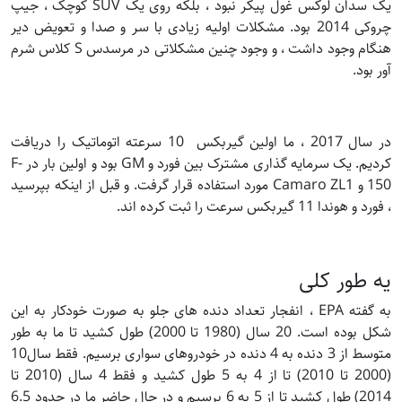
یک سدان لوکس غول پیکر نبود ، بلکه روی یک SUV کوچک ، جیپ
چروکی 2014 بود. مشکلات اولیه زیادی با سر و صدا و تعویض دیر
هنگام وجود داشت ، و وجود چنین مشکلاتی در مرسدس S کلاس شرم
آور بود.
در سال 2017 ، ما اولین گیربکس 10 سرعته اتوماتیک را دریافت
کردیم. یک سرمایه گذاری مشترک بین فورد و GM بود و اولین بار در F-
150 و Camaro ZL1 مورد استفاده قرار گرفت. و قبل از اینکه بپرسید
، فورد و هوندا 11 گیربکس سرعت را ثبت کرده اند.
یه طور کلی
به گفته EPA ، انفجار تعداد دنده های جلو به صورت خودکار به این
شکل بوده است. 20 سال (1980 تا 2000) طول کشید تا ما به طور
متوسط از 3 دنده به 4 دنده در خودروهای سواری برسیم. فقط سال10
(2000 تا 2010) تا از 4 به 5 طول کشید و فقط 4 سال (2010 تا
2014) طول کشید تا از 5 به 6 برسیم و در حال حاضر ما در حدود 6.5