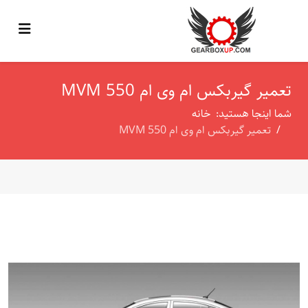
تعمیر گیربکس ام وی ام 550 MVM
شما اینجا هستید:
خانه
تعمیر گیربکس ام وی ام 550 MVM